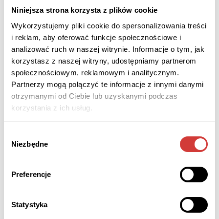
Niniejsza strona korzysta z plików cookie
Wykorzystujemy pliki cookie do spersonalizowania treści
i reklam, aby oferować funkcje społecznościowe i
analizować ruch w naszej witrynie. Informacje o tym, jak
korzystasz z naszej witryny, udostępniamy partnerom
społecznościowym, reklamowym i analitycznym.
Partnerzy mogą połączyć te informacje z innymi danymi
otrzymanymi od Ciebie lub uzyskanymi podczas
korzystania z ich usług.
Wybór
vehicle type
Niezbędne
zgody
pickup city
Preferencje
Statystyka
starting stop