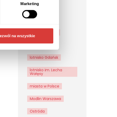
Marketing
góry stołowe
jarmark
jezioro solińskie
ezwól na wszystkie
Katowice
lotnisko Gdańsk
lotnisko im. Lecha
Wałęsy
miasta w Polsce
Modlin Warszawa
Ostróda