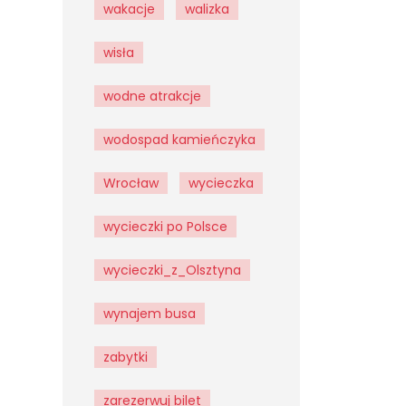
wakacje
walizka
wisła
wodne atrakcje
wodospad kamieńczyka
Wrocław
wycieczka
wycieczki po Polsce
wycieczki_z_Olsztyna
wynajem busa
zabytki
zarezerwuj bilet