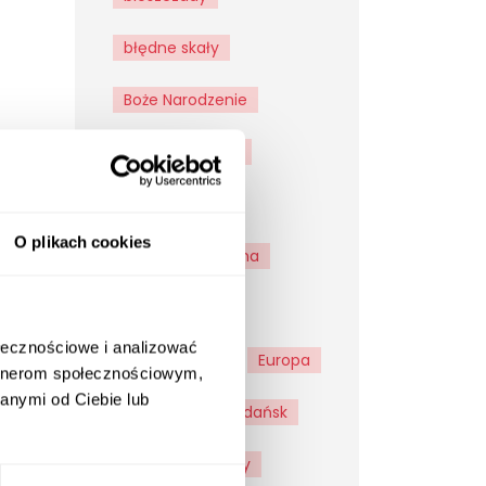
błędne skały
Boże Narodzenie
bus 9-osobowy
bus z kierowcą
O plikach cookies
busem z Olsztyna
checklist
ołecznościowe i analizować
energylandia
Europa
artnerom społecznościowym,
anymi od Ciebie lub
Frombork
Gdańsk
Giżycko
góry