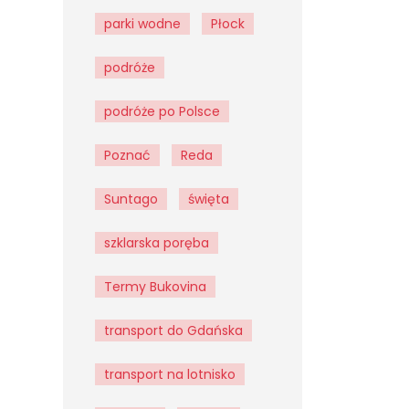
parki wodne
Płock
podróże
podróże po Polsce
Poznać
Reda
Suntago
święta
szklarska poręba
Termy Bukovina
transport do Gdańska
transport na lotnisko