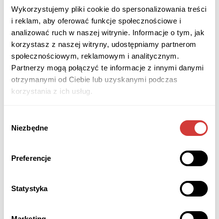
Wykorzystujemy pliki cookie do spersonalizowania treści
i reklam, aby oferować funkcje społecznościowe i
analizować ruch w naszej witrynie. Informacje o tym, jak
korzystasz z naszej witryny, udostępniamy partnerom
społecznościowym, reklamowym i analitycznym.
24.11.2021
Podróże po Polsce
Partnerzy mogą połączyć te informacje z innymi danymi
Pomysł na zwiedzanie – najstarsze miasta w
otrzymanymi od Ciebie lub uzyskanymi podczas
Polsce
korzystania z ich usług.
Nie macie pomysłu na weekendowy wyjazd?
Mamy dla Was idealną propozycję – wycieczka
Wybór
szlakiem najstarszych polskich miast. Czeka Was
Niezbędne
zgody
niesamowity...
CZYTAJ WIĘCEJ
Preferencje
Statystyka
Marketing