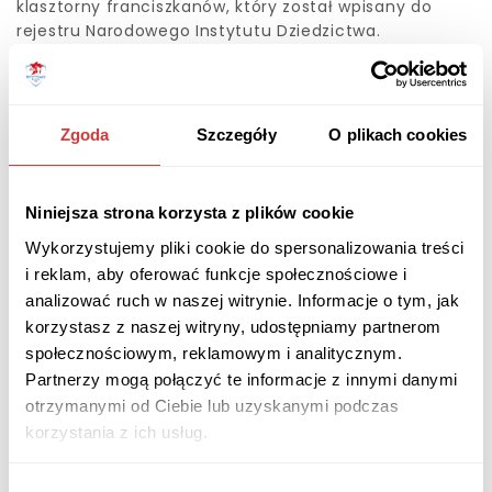
klasztorny franciszkanów, który został wpisany do
rejestru Narodowego Instytutu Dziedzictwa.
SOBÓTKA
Zgoda
Szczegóły
O plikach cookies
Niniejsza strona korzysta z plików cookie
Wykorzystujemy pliki cookie do spersonalizowania treści
i reklam, aby oferować funkcje społecznościowe i
analizować ruch w naszej witrynie. Informacje o tym, jak
korzystasz z naszej witryny, udostępniamy partnerom
społecznościowym, reklamowym i analitycznym.
Partnerzy mogą połączyć te informacje z innymi danymi
otrzymanymi od Ciebie lub uzyskanymi podczas
Sobótka to kolejne miasto, które warto odwiedzić
korzystania z ich usług.
zwłaszcza latem. Miasto położone jest nad Czarną
Wodą w woj. dolnośląskim, w powiecie wrocławskim. W
Wybór