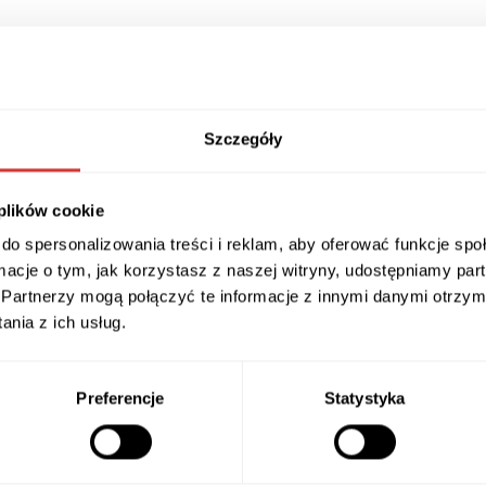
udostępnij
Szczegóły
 plików cookie
Mołdawia — nowe mu
wo kraj
see dla podróżujących
do spersonalizowania treści i reklam, aby oferować funkcje sp
Kondratowicz Transpo
ormacje o tym, jak korzystasz z naszej witryny, udostępniamy p
Partnerzy mogą połączyć te informacje z innymi danymi otrzym
nia z ich usług.
Preferencje
Statystyka