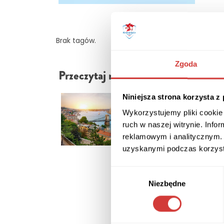
Brak tagów.
Zgoda
Przeczytaj również
Niniejsza strona korzysta z
Węgry – busem
odkrywamy na no
Wykorzystujemy pliki cookie 
Puskasa i Tokaju
ruch w naszej witrynie. Inf
reklamowym i analitycznym. 
uzyskanymi podczas korzysta
Wybór
Niezbędne
zgody