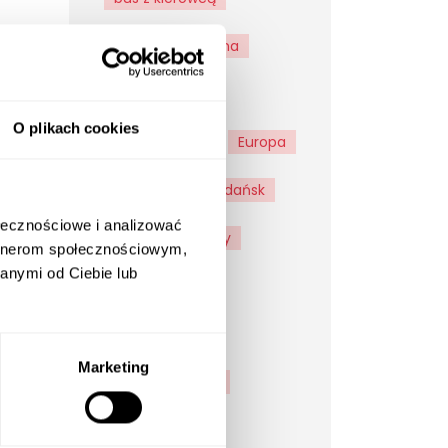
busem z Olsztyna
checklist
O plikach cookies
energylandia
Europa
Frombork
Gdańsk
st
 z
ołecznościowe i analizować
Giżycko
góry
rt
artnerom społecznościowym,
anymi od Ciebie lub
góry stołowe
jarmark
Marketing
jezioro solińskie
Katowice