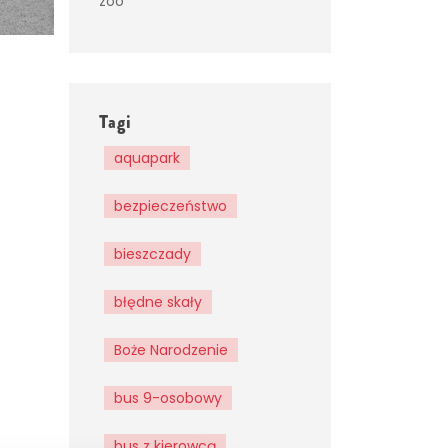
zoo
Tagi
aquapark
bezpieczeństwo
bieszczady
błędne skały
Boże Narodzenie
bus 9-osobowy
bus z kierowcą