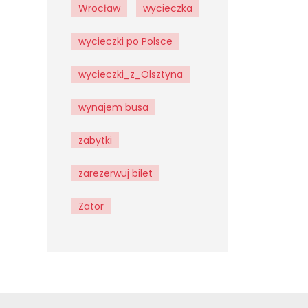
Wrocław
wycieczka
wycieczki po Polsce
wycieczki_z_Olsztyna
wynajem busa
zabytki
zarezerwuj bilet
Zator