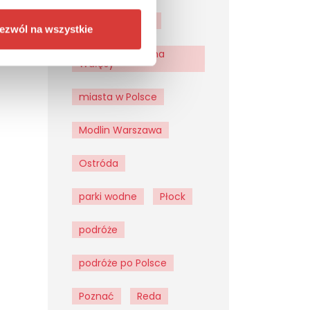
lotnisko Gdańsk
ezwól na wszystkie
lotnisko im. Lecha
Wałęsy
miasta w Polsce
Modlin Warszawa
Ostróda
parki wodne
Płock
podróże
podróże po Polsce
Poznać
Reda