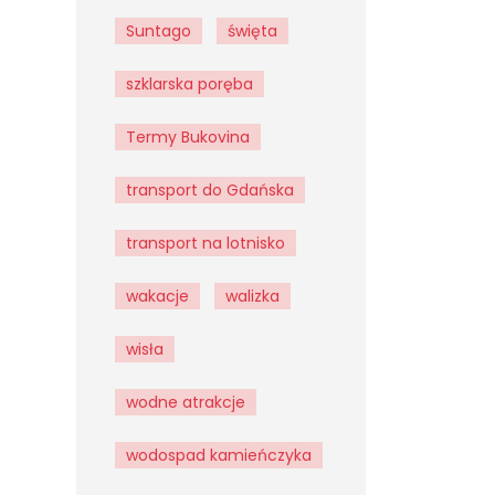
Suntago
święta
szklarska poręba
Termy Bukovina
transport do Gdańska
transport na lotnisko
wakacje
walizka
wisła
wodne atrakcje
wodospad kamieńczyka