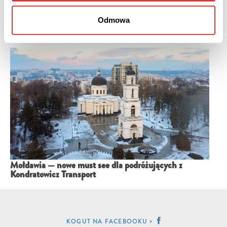
Odmowa
Węgry – busem odkrywamy na nowo kraj Puskasa i
Tokaju
Mołdawia — nowe must see dla podróżujących z
Kondratowicz Transport
KOGUT NA FACEBOOKU