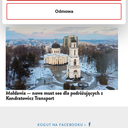
Odmowa
Węgry – busem odkrywamy na nowo kraj Puskasa i
Tokaju
Mołdawia — nowe must see dla podróżujących z
Kondratowicz Transport
KOGUT NA FACEBOOKU