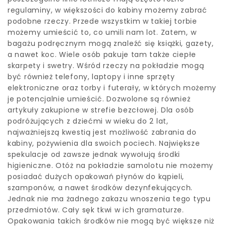
regulaminy, w większości do kabiny możemy zabrać
podobne rzeczy. Przede wszystkim w takiej torbie
możemy umieścić to, co umili nam lot. Zatem, w
bagażu podręcznym mogą znaleźć się książki, gazety,
a nawet koc. Wiele osób pakuje tam także ciepłe
skarpety i swetry. Wśród rzeczy na pokładzie mogą
być również telefony, laptopy i inne sprzęty
elektroniczne oraz torby i futerały, w których możemy
je potencjalnie umieścić. Dozwolone są również
artykuły zakupione w strefie bezcłowej. Dla osób
podróżujących z dziećmi w wieku do 2 lat,
najważniejszą kwestią jest możliwość zabrania do
kabiny, pożywienia dla swoich pociech. Największe
spekulacje od zawsze jednak wywołują środki
higieniczne. Otóż na pokładzie samolotu nie możemy
posiadać dużych opakowań płynów do kąpieli,
szamponów, a nawet środków dezynfekujących.
Jednak nie ma żadnego zakazu wnoszenia tego typu
przedmiotów. Cały sęk tkwi w ich gramaturze.
Opakowania takich środków nie mogą być większe niż