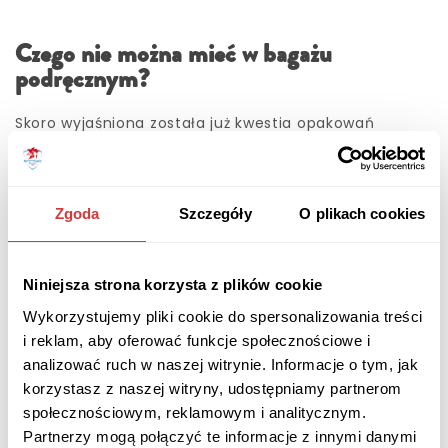
Czego nie można mieć w bagażu
podręcznym?
Skoro wyjaśniona została już kwestia opakowań
środków higienicznych, zastanówmy się, czego
jeszcze nie powinniśmy pakować do bagażu
podręcznego. Do takich rzeczy należą;
paliwa, farby i środki pirotechniczne,
Zgoda
Szczegóły
O plikach cookies
butle gazowe i materiały wybuchowe,
broń palna i inne przedmioty hukowe,
narzędzia rzemieślnicze (w tym młotki, a nawet
Niniejsza strona korzysta z plików cookie
śrubokręty),
tasaki, siekiery, ostrza do maszynek itp. (przedmioty
Wykorzystujemy pliki cookie do spersonalizowania treści
ostre),
i reklam, aby oferować funkcje społecznościowe i
pałki, kije bejsbolowe i inne przedmioty tępe,
analizować ruch w naszej witrynie. Informacje o tym, jak
urządzenia służące do obezwładniania.
korzystasz z naszej witryny, udostępniamy partnerom
Lista tych rzeczy jest bardzo logiczna. Przedmioty te
społecznościowym, reklamowym i analitycznym.
zostały zakazane ze względu na bezpieczeństwo
Partnerzy mogą połączyć te informacje z innymi danymi
współpasażerów i załogi samolotu. Nie znajdziemy na