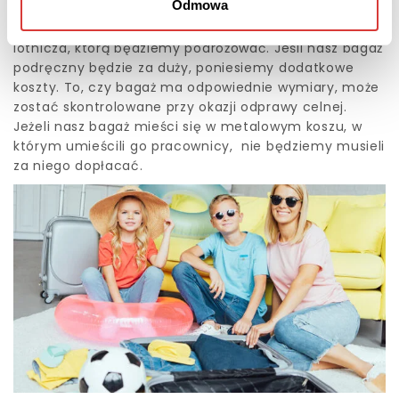
Odmowa
wymiarów zewnętrznych torby. Jednak przed wylotem
sprawdźmy dokładnie jakie kryteria przedstawia linia
lotnicza, którą będziemy podróżować. Jeśli nasz bagaż
podręczny będzie za duży, poniesiemy dodatkowe
koszty. To, czy bagaż ma odpowiednie wymiary, może
zostać skontrolowane przy okazji odprawy celnej.
Jeżeli nasz bagaż mieści się w metalowym koszu, w
którym umieścili go pracownicy, nie będziemy musieli
za niego dopłacać.