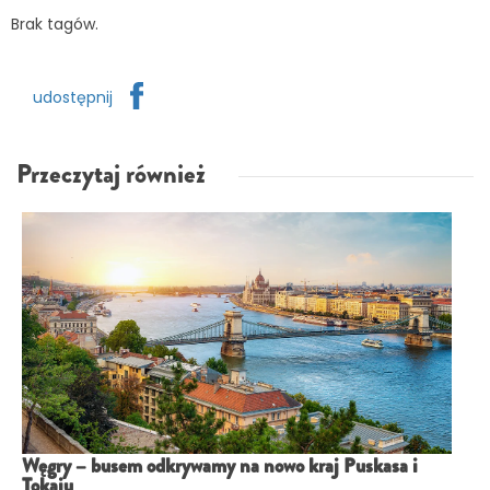
Brak tagów.
udostępnij
Przeczytaj również
Węgry – busem odkrywamy na nowo kraj Puskasa i
Tokaju