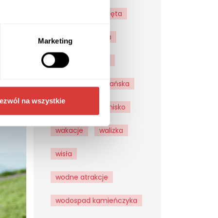
w
Suntago
święta
ysokim
 warto
szklarska poręba
aków
Marketing
Termy Bukovina
Pora
transport do Gdańska
ezwól na wszystkie
transport na lotnisko
wakacje
walizka
wisła
wodne atrakcje
wodospad kamieńczyka