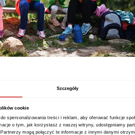
Szczegóły
ieniliśmy, możemy wybrać się z dziećmi. Jedynie musimy 
 warunki. Nie będziemy już się skupiać na tym, gdzie na m
ć odpowiedź na pytanie – gdzie na majówkę z dziećmi za g
 plików cookie
dę szeroka. Mamy duże pole do popisu. Konkretnie gdzie n
do spersonalizowania treści i reklam, aby oferować funkcje sp
tko jest zależne od tego, jaki kierunek preferujemy. Zagr
ormacje o tym, jak korzystasz z naszej witryny, udostępniamy p
ą pogodę. W Polsce niestety z pogodą bywa różnie.
Partnerzy mogą połączyć te informacje z innymi danymi otrzym