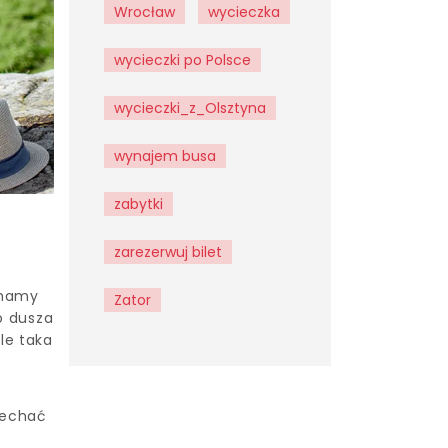
Wrocław
wycieczka
wycieczki po Polsce
wycieczki_z_Olsztyna
wynajem busa
zabytki
zarezerwuj bilet
 mamy
Zator
o dusza
le taka
jechać