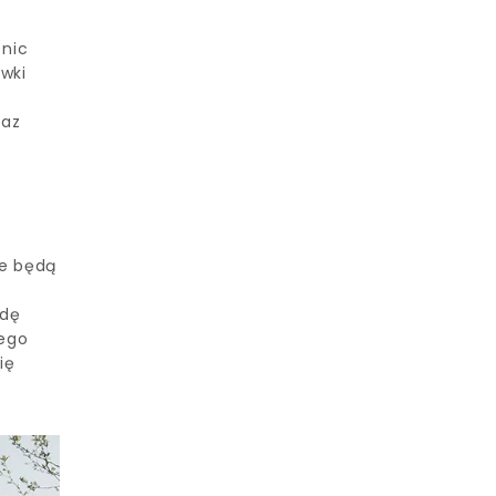
 nic
wki
raz
je będą
wdę
rego
ię