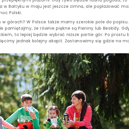
 w Bałtyku w maju jest jeszcze zimna, ale poplażować mo
noc Polski.
s w górach? W Polsce także mamy szerokie pole do popisu.
e pamiętajmy, że równie piękne są Pieniny lub Beskidy. Gd
iem, to lepiej będzie wybrać niższe partie gór. Po prostu 
ięcimy jednak kolejny akapit. Zastanowimy się gdzie na m