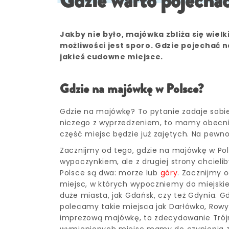
Gdzie warto pojecha
Jakby nie było, majówka zbliża się wiel
możliwości jest sporo. Gdzie pojechać
jakieś cudowne miejsce.
Gdzie na majówkę w Polsce?
Gdzie na majówkę? To pytanie zadaje sobie
niczego z wyprzedzeniem, to mamy obecnie 
część miejsc będzie już zajętych. Na pewn
Zacznijmy od tego, gdzie na majówkę w Pol
wypoczynkiem, ale z drugiej strony chcieli
Polsce są dwa: morze lub
góry
. Zacznijmy 
miejsc, w których wypoczniemy do miejskieg
duże miasta, jak Gdańsk, czy też Gdynia. 
polecamy takie miejsca jak Darłówko, Rowy
imprezową majówkę, to zdecydowanie Trójm
wymienionych miejsc mamy do czynienia z 