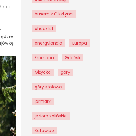
żna i
busem z Olsztyna
checklist
y
będzie
ajówkę
energylandia
Europa
Frombork
Gdańsk
Giżycko
góry
góry stołowe
jarmark
jezioro solińskie
Katowice