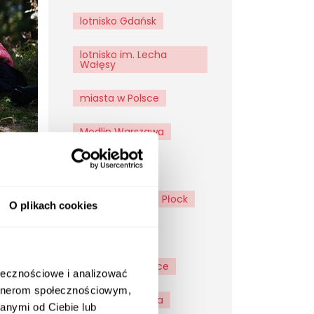
lotnisko Gdańsk
lotnisko im. Lecha
Wałęsy
miasta w Polsce
Modlin Warszawa
Ostróda
parki wodne
Płock
O plikach cookies
wybrać
ajówkę
podróże
ranicę.
podróże po Polsce
a
ołecznościowe i analizować
anica
artnerom społecznościowym,
Poznać
Reda
anymi od Ciebie lub