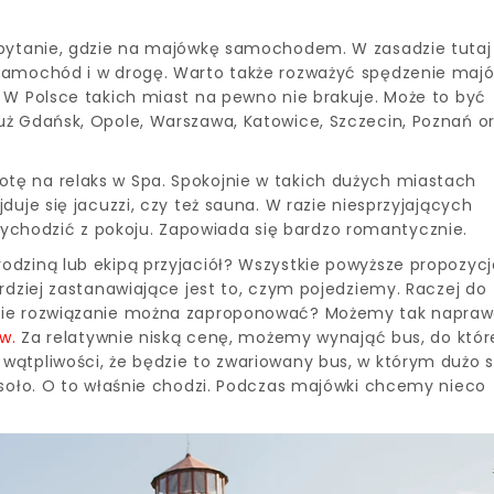
 pytanie, gdzie na majówkę samochodem. W zasadzie tutaj
samochód i w drogę. Warto także rozważyć spędzenie majó
 W Polsce takich miast na pewno nie brakuje. Może to być
ż Gdańsk, Opole, Warszawa, Katowice, Szczecin, Poznań o
ę na relaks w Spa. Spokojnie w takich dużych miastach
uje się jacuzzi, czy też sauna. W razie niesprzyjających
hodzić z pokoju. Zapowiada się bardzo romantycznie.
dziną lub ekipą przyjaciół? Wszystkie powyższe propozyc
rdziej zastanawiające jest to, czym pojedziemy. Raczej do
akie rozwiązanie można zaproponować? Możemy tak napra
ów
.
Za relatywnie niską cenę, możemy wynająć bus, do któ
ątpliwości, że będzie to zwariowany bus, w którym dużo s
esoło. O to właśnie chodzi. Podczas majówki chcemy nieco