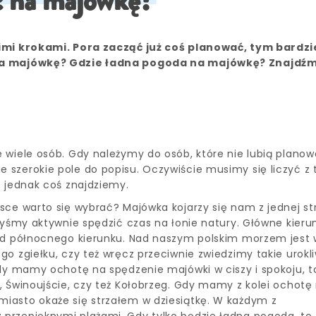
ć na majówkę?
kimi krokami. Pora zacząć już coś planować, tym bardzi
 na majówkę? Gdzie ładna pogoda na majówkę? Znajdź
 wiele osób. Gdy należymy do osób, które nie lubią plano
szerokie pole do popisu. Oczywiście musimy się liczyć z 
o jednak coś znajdziemy.
sce warto się wybrać? Majówka kojarzy się nam z jednej st
byśmy aktywnie spędzić czas na łonie natury. Główne kieru
od północnego kierunku. Nad naszym polskim morzem jest 
o zgiełku, czy też wręcz przeciwnie zwiedzimy takie urokli
Gdy mamy ochotę na spędzenie majówki w ciszy i spokoju, t
, Świnoujście, czy też Kołobrzeg. Gdy mamy z kolei ochotę
iasto okaże się strzałem w dziesiątkę. W każdym z
przepięknymi plażami. Gdy tylko będzie ładna pogoda, to