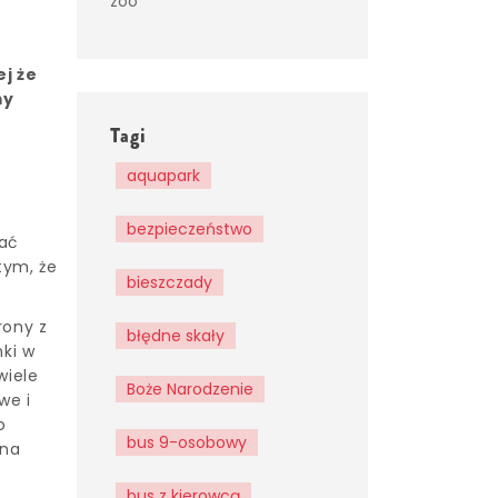
zoo
ej że
my
Tagi
aquapark
bezpieczeństwo
wać
tym, że
bieszczady
rony z
błędne skały
nki w
wiele
Boże Narodzenie
we i
o
bus 9-osobowy
 na
bus z kierowcą