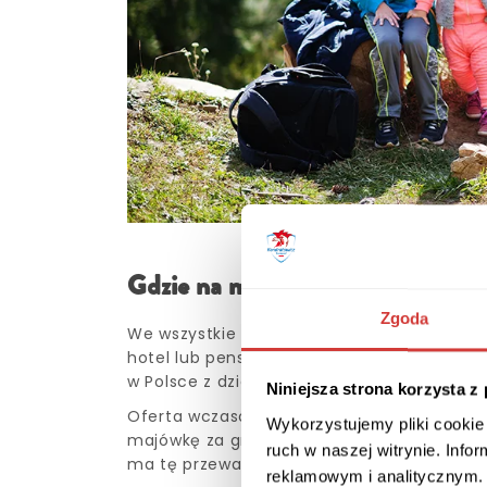
Gdzie na majówkę z dziećmi?
Zgoda
We wszystkie powyższe miejsca, które wym
hotel lub pensjonat, w którym panują dobre
w Polsce z dzieckiem, a spróbujemy znaleź
Niniejsza strona korzysta z
Oferta wczasów zagranicznych jest napraw
Wykorzystujemy pliki cookie 
majówkę za granicę warto się wybrać? Wszys
ruch w naszej witrynie. Inf
ma tę przewagę, że możemy liczyć na pewn
reklamowym i analitycznym. 